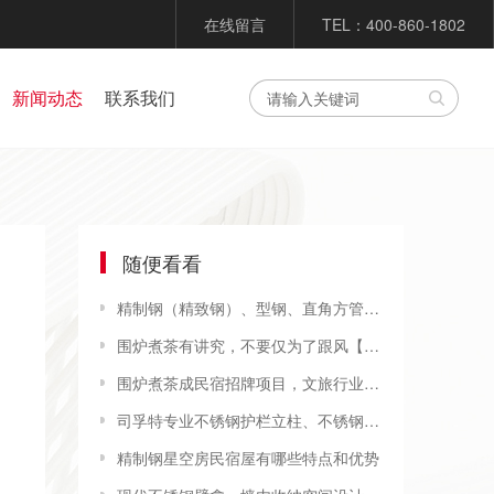
在线留言
TEL：400-860-1802
新闻动态
联系我们
随便看看
精制钢（精致钢）、型钢、直角方管之间的区别，各自应用在哪方面？- 广州司孚特精制钢
围炉煮茶有讲究，不要仅为了跟风【司孚特围炉茶桌】
围炉煮茶成民宿招牌项目，文旅行业需要“仪式感消费”[司孚特精制钢围炉]
司孚特专业不锈钢护栏立柱、不锈钢驳接、玻璃夹具、不锈钢精致钢圆管方管生产厂家
精制钢星空房民宿屋有哪些特点和优势