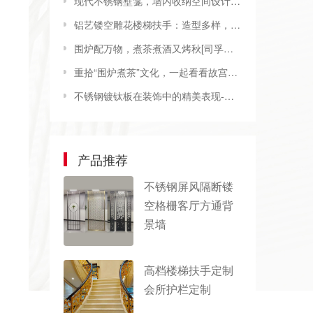
现代不锈钢壁龛，墙内收纳空间设计首选[司孚特不锈钢壁龛]
铝艺镂空雕花楼梯扶手：造型多样，工艺成熟，彰显高端品味
围炉配万物，煮茶煮酒又烤秋[司孚特围炉茶桌，炭火炉，精制钢围炉]
重拾“围炉煮茶”文化，一起看看故宫藏画里的“围炉煮茶”[精制钢围炉茶桌]
不锈钢镀钛板在装饰中的精美表现-司孚特不锈钢金属制品生产厂家
产品推荐
不锈钢屏风隔断镂
空格栅客厅方通背
景墙
高档楼梯扶手定制
会所护栏定制