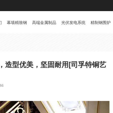
们
幕墙精致钢
高端金属制品
光伏发电系统
精制钢围炉
，造型优美，坚固耐用[司孚特铜艺
86