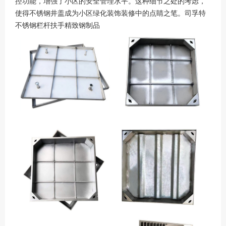
控功能，增强了小区的安全管理水平。这种细节之处的考虑，
使得不锈钢井盖成为小区绿化装饰装修中的点睛之笔。
司孚特
不锈钢栏杆扶手精致钢制品