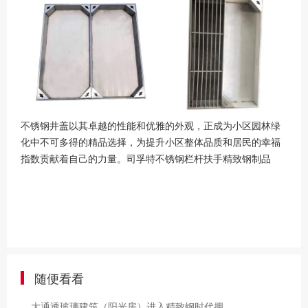
不锈钢井盖以其卓越的性能和优雅的外观，正成为小区园林绿
化中不可多得的精品选择，为提升小区整体品质和居民的幸福
指数贡献着自己的力量。
司孚特不锈钢栏杆扶手精致钢制品
随便看看
大通透玻璃建筑（阳光房）进入精致钢时代拥...