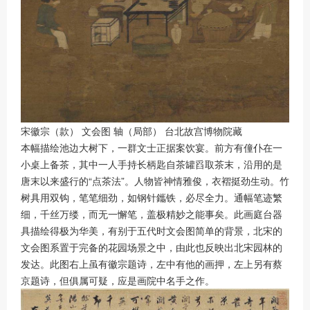
宋徽宗（款） 文会图 轴（局部） 台北故宫博物院藏
本幅描绘池边大树下，一群文士正据案饮宴。前方有僮仆在一
小桌上备茶，其中一人手持长柄匙自茶罐舀取茶末，沿用的是
唐末以来盛行的“点茶法”。人物皆神情雅俊，衣褶挺劲生动。竹
树具用双钩，笔笔细劲，如钢针鑴铁，必尽全力。通幅笔迹繁
细，千丝万缕，而无一懈笔，盖极精妙之能事矣。此画庭台器
具描绘得极为华美，有别于五代时文会图简单的背景，北宋的
文会图系置于完备的花园场景之中，由此也反映出北宋园林的
发达。此图右上虽有徽宗题诗，左中有他的画押，左上另有蔡
京题诗，但俱属可疑，应是画院中名手之作。