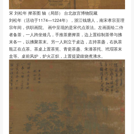
宋 刘松年 撵茶图 轴（局部） 台北故宫博物院藏
刘松年（活动于1174—1224年），浙江钱塘人，南宋孝宗至理
宗年间，供职画院。 画中呈现的是宋代点茶法。左画面绘二侍
者备茶，一人跨坐矮几，手推茶磨撵茶，边上置棕制茶帚与拂
末各一，以拂聚茶末。另一人则立于桌边，左持茶盏，右执茶
瓶正在点茶。茶桌上置茶筅、青瓷茶盏、朱漆茶托、玳瑁茶末
盒等。桌前风炉，炉火正炽，上置提梁鍑烧煮沸水。