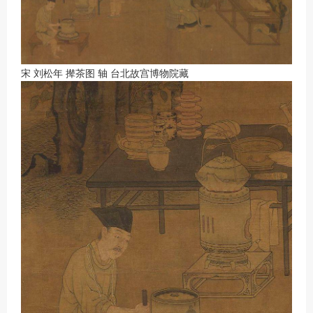
宋 刘松年 撵茶图 轴 台北故宫博物院藏