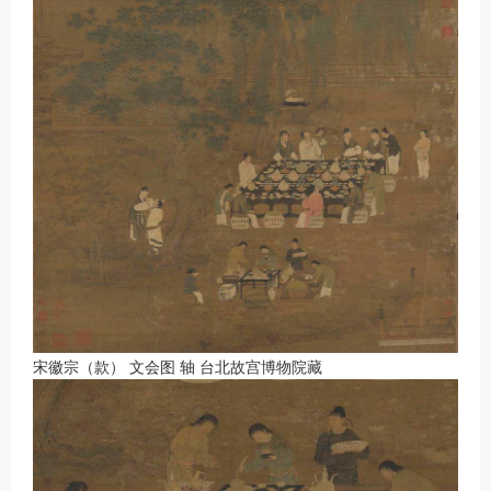
宋徽宗（款） 文会图 轴 台北故宫博物院藏