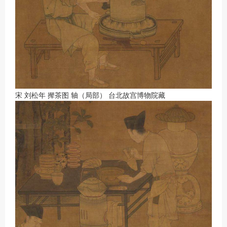
宋 刘松年 撵茶图 轴（局部） 台北故宫博物院藏