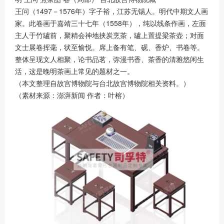
王问（1497－1576年）字子裕，江苏无锡人。明代中期文人画
家。此卷画于嘉靖三十七年（1558年），纯以线条作画，左面
主人于竹罏前，聚精会神地挟炭烹茶，罏上置提梁茶壶；对面
文士展卷挥毫，状至愉悦。席上备有笔、砚、香炉、书卷等。
整体呈现文人相聚，论书品茗，弥漫书香、茶香的清雅悠闲生
活，这是晚明茶画上常见的题材之一。
（本文整理自故宫博物院与台北故宫博物院相关资料。）
（素材来源：澎湃新闻 作者：叶榕）