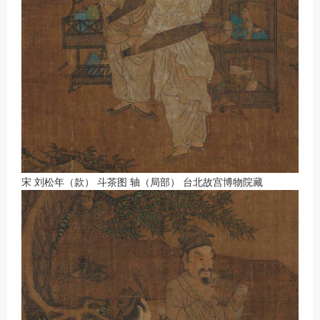
宋 刘松年（款） 斗茶图 轴（局部） 台北故宫博物院藏