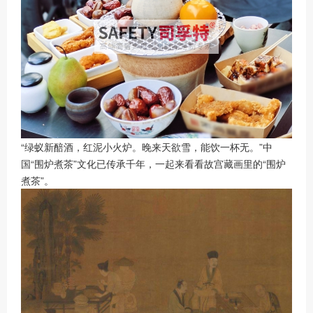
“绿蚁新醅酒，红泥小火炉。晚来天欲雪，能饮一杯无。”中
国“围炉煮茶”文化已传承千年，一起来看看故宫藏画里的“围炉
煮茶”。