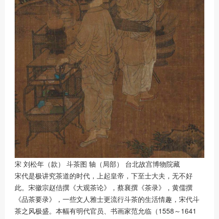
宋 刘松年（款） 斗茶图 轴（局部） 台北故宫博物院藏
宋代是极讲究茶道的时代，上起皇帝，下至士大夫，无不好
此。宋徽宗赵佶撰《大观茶论》，蔡襄撰《茶录》，黄儒撰
《品茶要录》，一些文人雅士更流行斗茶的生活情趣，宋代斗
茶之风极盛。本幅有明代官员、书画家范允临（1558～1641