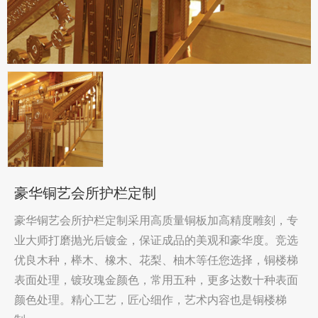
豪华铜艺会所护栏定制
豪华铜艺会所护栏定制采用高质量铜板加高精度雕刻，专
业大师打磨抛光后镀金，保证成品的美观和豪华度。竞选
优良木种，榉木、橡木、花梨、柚木等任您选择，铜楼梯
表面处理，镀玫瑰金颜色，常用五种，更多达数十种表面
颜色处理。精心工艺，匠心细作，艺术内容也是铜楼梯