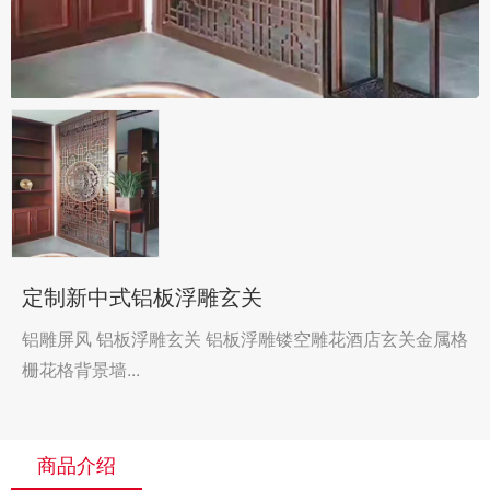
定制新中式铝板浮雕玄关
铝雕屏风 铝板浮雕玄关 铝板浮雕镂空雕花酒店玄关金属格
栅花格背景墙...
商品介绍