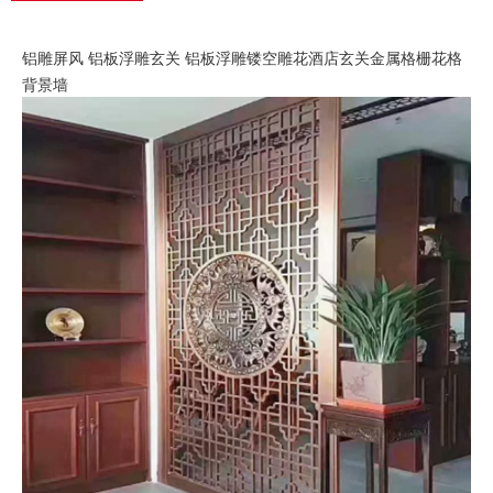
铝雕屏风 铝板浮雕玄关 铝板浮雕镂空雕花酒店玄关金属格栅花格
背景墙