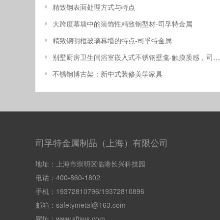
精致钢表面处理方式与特点
大跨度幕墙中的装饰性精致钢型材-司孚特金属
精致钢明框玻璃幕墙的特点-司孚特金属
别墅厨房卫生间浴室嵌入式不锈钢壁龛-触摸质感，司孚特品质生活
不锈钢博古架：新中式装修美学家具
司孚特金属制品（上海）有限公司
地址：上海市崇明区临港长兴科技园
电话：400-860-1802
手机：19372810796/19372810896
邮箱：safetymetal@163.com
网址：www.sftsys.com