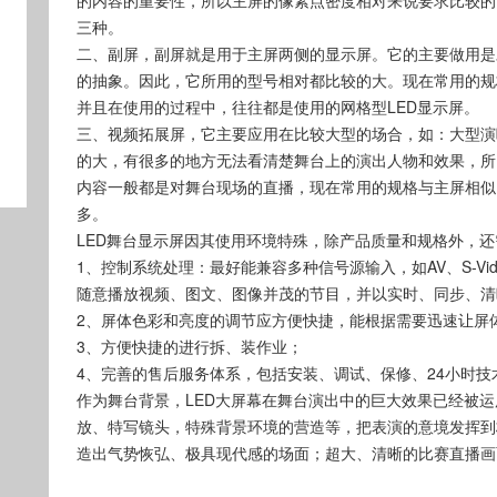
的内容的重要性，所以主屏的像素点密度相对来说要求比较的高
三种。
二、副屏，副屏就是用于主屏两侧的显示屏。它的主要做用是
的抽象。因此，它所用的型号相对都比较的大。现在常用的规格主要
并且在使用的过程中，往往都是使用的网格型LED显示屏。
三、视频拓展屏，它主要应用在比较大型的场合，如：大型演
的大，有很多的地方无法看清楚舞台上的演出人物和效果，所
内容一般都是对舞台现场的直播，现在常用的规格与主屏相似，
多。
LED舞台显示屏因其使用环境特殊，除产品质量和规格外，
1、控制系统处理：最好能兼容多种信号源输入，如AV、S-Video、
随意播放视频、图文、图像并茂的节目，并以实时、同步、清
2、屏体色彩和亮度的调节应方便快捷，能根据需要迅速让屏
3、方便快捷的进行拆、装作业；
4、完善的售后服务体系，包括安装、调试、保修、24小时技
作为舞台背景，LED大屏幕在舞台演出中的巨大效果已经被
放、特写镜头，特殊背景环境的营造等，把表演的意境发挥到
造出气势恢弘、极具现代感的场面；超大、清晰的比赛直播画