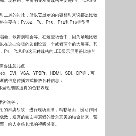
。现在用于主屏的显示屏规格主要是P4、P5和P6
对主屏的衬托，所以它显示的内容相对来说都是比较
有：P7.62、P8、P10、P12和P16等型号，
唱会、歌舞演唱会等。在这些场合中，因为场地比较
以在这些会场的边侧设置一个或者两个的大屏幕。其
P4、P5和P6这三种规格的LED显示屏用得比较的
还需要注意几点：
DVI、VGA、YPBPr、HDMI、SDI、DP等，可
晰的信息传播方式播放各种信息；
体呈现细腻逼真的色彩表现；
术咨询等；
运用的淋漓尽致，进行现场直播，精彩场面、慢动作回
极致，逼真的画面与震憾的音乐完美的结合起来，营
面，给人身临其境的视听盛宴。